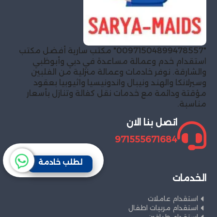
"00971504899478557" مكتب سارية أفضل مكتب
استقدام خدم وعمالة مساعدة في دبي وأبوظبي
والشارقة. نوفر خادمات وعمالة منزلية من الفلبين
وسيرلانكا والهند ونيبال واندونيسيا واثيوبيا بعقود
مؤقتة ودائمة مع خدمات نقل كفالة وتنازل بأسعار
مناسبة.
اتصل بنا الان
971555671684
لطلب خادمة
الخدمات
استقدام عاملات
استقدام مربيات اطفال
استقدام طباخين