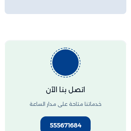
ا
ر
و
ج
ي
ب
ك
ر
ج
ر
ا
م
اتصل بنا الآن
خدماتنا متاحة على مدار الساعة
555671684