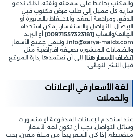
والمكتب يحافظ على سمعته وثقته. لذلك تدعو
سارية كل عميل إلى طلب عرض مكتوب قبل
الدفع، ومراجعة العقد، والاحتفاظ بالفاتورة أو
الإيصال. للتواصل والاستفسار، يمكن استخدام
الهاتف/واتساب
أو البريد
[00971557323181]
info@sarya-maids.com. وتبقى جميع الأسعار
والضمانات المنشورة بصيغة افتراضية مثل
إلى أن تعتمدها إدارة الموقع
[تضاف الأسعار هنا]
قبل النشر النهائي.
لغة الأسعار في الإعلانات
والحملات
عند استخدام الإعلانات المدفوعة أو منشورات
وسائل التواصل، يجب أن تكون لغة الأسعار
منضبطة. إذا كان السعر يبدأ من مبلغ معين، يجب