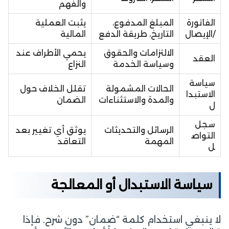
والفهم
الفاتورة
المبلغ المدفوع،
يثبت العملية
/الإيصال
التاريخ، طريقة الدفع
المالية
الالتزامات والحقوق
يحمي الأطراف عند
العقد
وسياسة الخدمة
النزاع
سياسة
الحالات المشمولة
تقلل الخلاف حول
الاستبدا
والمدة والاستثناءات
الضمان
ل
سجل
الرسائل والتحديثات
يوثق أي تغيير بعد
التواص
المهمة
التعاقد
ل
سياسة الاستبدال أو المعالجة
لا ينبغي استخدام كلمة “ضمان” دون شرح. فإذا