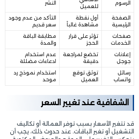
الرسوم
النشر
للعميل
الصفحة
أول نقطة
التأكد من عدم وجود
الرئيسية
مشاهدة غالباً
سعر قديم
صفحات
تؤثر على قرار
مطابقة الباقة
الخدمات
الحجز
والمدة
إعلانات
تخضع لمراجعة
عدم استخدام
جوجل
دقيقة
ادعاءات مضللة
رسائل
توثق توقع
استخدام نموذج رد
واتساب
العميل
موحد
الشفافية عند تغيير السعر
قد تتغير الأسعار بسبب توفر العمالة أو تكاليف
التشغيل أو تغير الباقات. عند حدوث ذلك، يجب أن