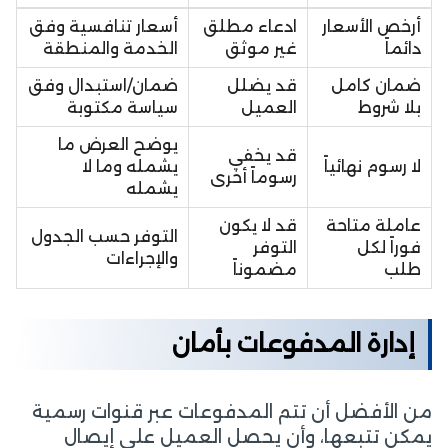
أرخص الأسعار
ادعاء مطلق
أسعار تنافسية وفق
دائماً
غير موثق
الخدمة والمنطقة
ضمان كامل
قد يضلل
ضمان/استبدال وفق
بلا شروط
العميل
سياسة مكتوبة
يوضح العرض ما
قد يخفي
لا رسوم نهائياً
يشمله وما لا
رسوماً أخرى
يشمله
عاملة متاحة
قد لا يكون
التوفر حسب الجدول
فوراً لكل
التوفر
والإجراءات
طلب
مضموناً
إدارة المدفوعات بأمان
من الأفضل أن تتم المدفوعات عبر قنوات رسمية
يمكن تتبعها، وأن يحصل العميل على إيصال