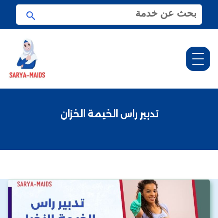
ا
ا
ل
ب
ب
ح
ح
ث
ث
ع
ن
:
تدبير راس الخيمة الخزان