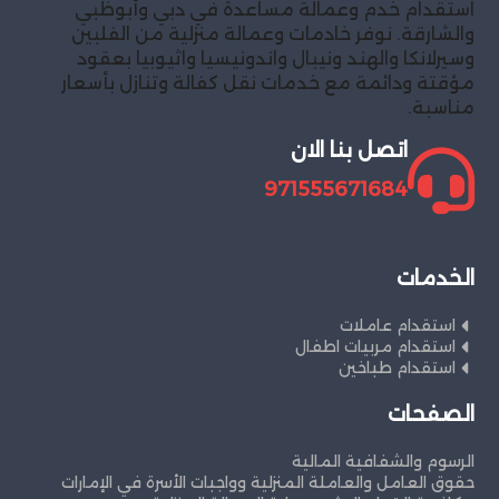
استقدام خدم وعمالة مساعدة في دبي وأبوظبي
والشارقة. نوفر خادمات وعمالة منزلية من الفلبين
وسيرلانكا والهند ونيبال واندونيسيا واثيوبيا بعقود
مؤقتة ودائمة مع خدمات نقل كفالة وتنازل بأسعار
مناسبة.
اتصل بنا الان
971555671684
الخدمات
استقدام عاملات
استقدام مربيات اطفال
استقدام طباخين
الصفحات
الرسوم والشفافية المالية
حقوق العامل والعاملة المنزلية وواجبات الأسرة في الإمارات