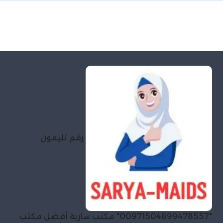
رقم تليفون
"00971504899478557" مكتب سارية أفضل مكتب