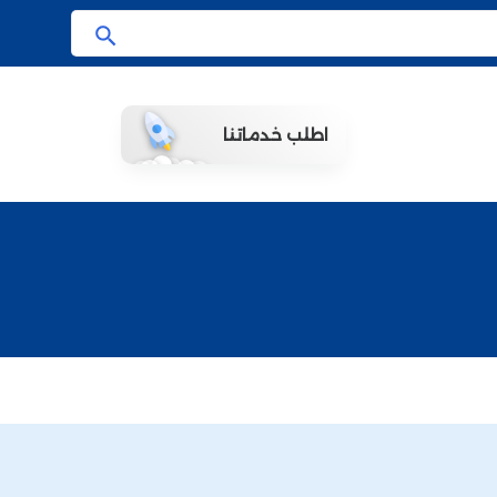
ا
ب
ح
اطلب خدماتنا
ث