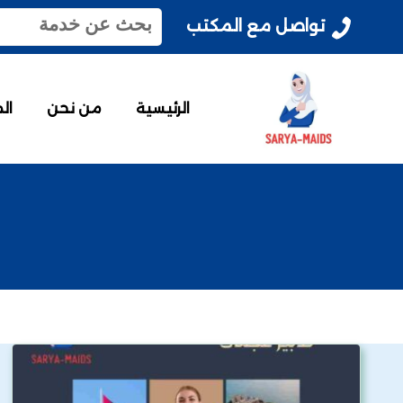
ا
تواصل مع المكتب
ل
ب
ح
ث
الرئيسية
من نحن
ال
ع
ن
: