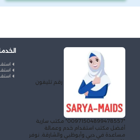
الخدما
استقد
استقد
استقد
رقم تليفون
"00971504899478557" مكتب سارية
أفضل مكتب استقدام خدم وعمالة
مساعدة في دبي وأبوظبي والشارقة. نوفر