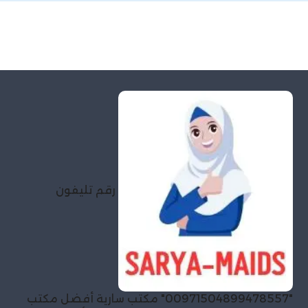
رقم تليفون
"00971504899478557" مكتب سارية أفضل مكتب