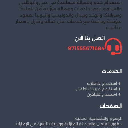
استقدام خدم وعمالة مساعدة في دبي وأبوظبي
والشارقة. نوفر خادمات وعمالة منزلية من الفلبين
وسيرلانكا والهند ونيبال واندونيسيا واثيوبيا بعقود
مؤقتة ودائمة مع خدمات نقل كفالة وتنازل بأسعار
مناسبة.
اتصل بنا الان
971555671684
الخدمات
استقدام عاملات
استقدام مربيات اطفال
استقدام طباخين
الصفحات
الرسوم والشفافية المالية
حقوق العامل والعاملة المنزلية وواجبات الأسرة في الإمارات