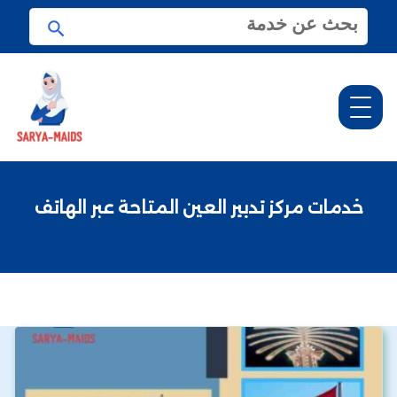
ا
ا
ل
ب
ب
ح
ح
ث
ث
ع
ن
:
خدمات مركز تدبير العين المتاحة عبر الهاتف