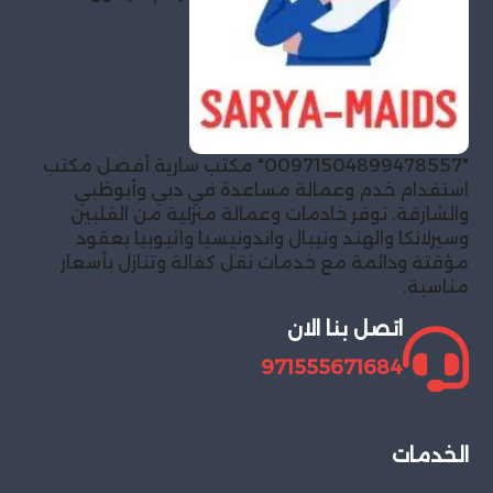
"00971504899478557" مكتب سارية أفضل مكتب
استقدام خدم وعمالة مساعدة في دبي وأبوظبي
والشارقة. نوفر خادمات وعمالة منزلية من الفلبين
وسيرلانكا والهند ونيبال واندونيسيا واثيوبيا بعقود
مؤقتة ودائمة مع خدمات نقل كفالة وتنازل بأسعار
مناسبة.
اتصل بنا الان
971555671684
الخدمات