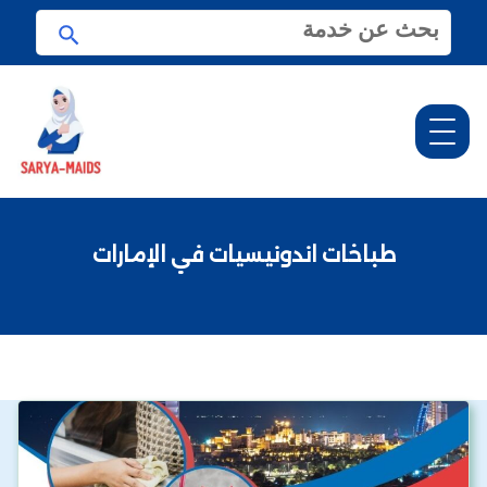
ا
ا
ل
ب
ب
ح
ح
ث
ث
ع
ن
:
طباخات اندونيسيات في الإمارات