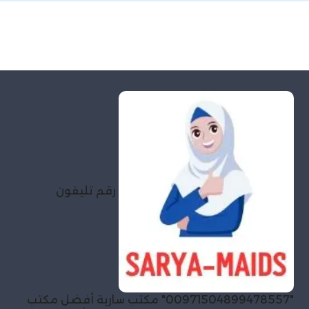
رقم تليفون
"00971504899478557" مكتب سارية أفضل مكتب