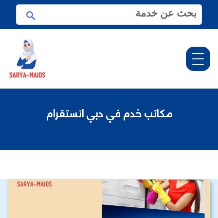
ا
ا
ل
ب
ب
ح
ح
ث
ث
ع
ن
:
مكاتب خدم في دبي انستقرام