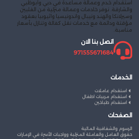
استقدام خدم وعمالة مساعدة في دبي وأبوظبي
والشارقة. نوفر خادمات وعمالة منزلية من الفلبين
وسيرلانكا والهند ونيبال واندونيسيا واثيوبيا بعقود
مؤقتة ودائمة مع خدمات نقل كفالة وتنازل بأسعار
مناسبة.
اتصل بنا الان
971555671684
الخدمات
استقدام عاملات
استقدام مربيات اطفال
استقدام طباخين
الصفحات
الرسوم والشفافية المالية
حقوق العامل والعاملة المنزلية وواجبات الأسرة في الإمارات