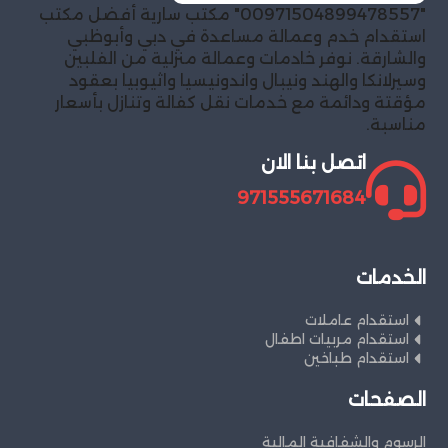
"00971504899478557" مكتب سارية أفضل مكتب
استقدام خدم وعمالة مساعدة في دبي وأبوظبي
والشارقة. نوفر خادمات وعمالة منزلية من الفلبين
وسيرلانكا والهند ونيبال واندونيسيا واثيوبيا بعقود
مؤقتة ودائمة مع خدمات نقل كفالة وتنازل بأسعار
مناسبة.
اتصل بنا الان
971555671684
الخدمات
استقدام عاملات
استقدام مربيات اطفال
استقدام طباخين
الصفحات
الرسوم والشفافية المالية