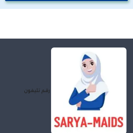
رقم تليفون