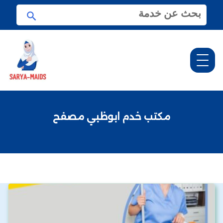
ا
ا
ل
ب
ب
ح
ح
ث
ث
ع
ن
:
مكتب خدم ابوظبي مصفح