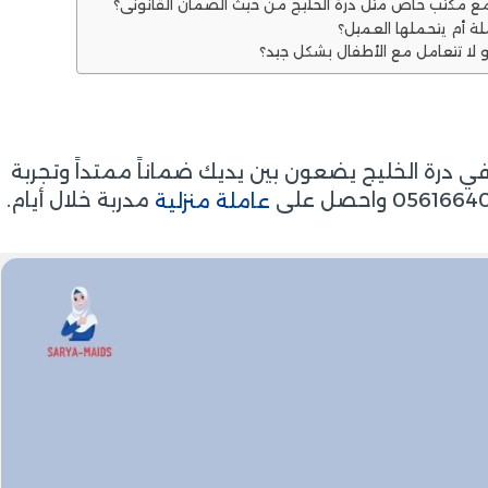
مع مكتب خاص مثل درة الخليج من حيث الضمان القانوني؟
لة أم يتحملها العميل؟
و لا تتعامل مع الأطفال بشكل جيد؟
م في درة الخليج يضعون بين يديك ضماناً ممتداً وتجربة
مدربة خلال أيام.
عاملة منزلية