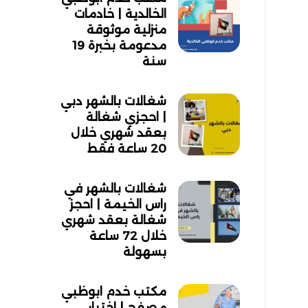
الخالدية | خادمات
منزلية موثوقة
مدعومة بخبرة 19
سنة
شغالات بالشهر دبي
| احجزي شغالة
بعقد شهري خلال
20 ساعة فقط
شغالات بالشهر في
راس الخيمة | احجز
شغالة بعقد شهري
خلال 72 ساعة
بسهولة
مكتب خدم ابوظبي
مصفح | اختيار