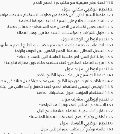
قصة نجاح حقيقية مع مكتب درة الخليج للخدم
تدبير ابوظبي مكاني مول
منصة التتبع الذكي: كل خطوة من خطوات الاستقدام تتم تحت مراقب
لماذا عليك الاطلاع على السيرة الذاتية الموثقة للخادمة
كيف تحمي نفسك من الاحتيال عند الاستقدام؟ 7 معايير ذهبية
حلول للشركات والمؤسسات: الاستدامة في توفير العمالة
تدبير ابوظبي الوحدة مول
ثلاث عاملات دفعة واحدة: كيف يدير مكتب درة الخليج للخدم ملفاً بهذ
التبديل المجاني للعاملة: الجسر الذهبي بين الخوف والراحة
رعاية كبار السن: اختر جنسية العاملة التي تناسب والديك؟
هروب العامله المفاجئ: كيف تستعيد حقك دون معارك قانونية؟
تدبير ابوظبي مزيد مول
خدمة الكونسيرج في مكتب درة الخليج للخدم
طباخات ماهرات من درة الخليج: ليس مجرد طباخة، بل فنانة في مط
الترخيص الرسمي لاستقدام الخدم: كيف تتحقق وأنت جالس في بيتك
الاستقدام المؤقت: حلول لمناسباتك الخاصة
تدبير ابوظبي مشرف مول
الاستقدام المباشر: كيف توفر آلاف الدراهم؟
تقارير أداء شهرية للعامله: متابعة تريح البال
أطفال توأم أو رضع: كيف تختار العاملة المناسبة؟
تدبير ابوظبي الفرسان مول
قائمة توضح أبرز مكاتب تدبير ابوظبي مول