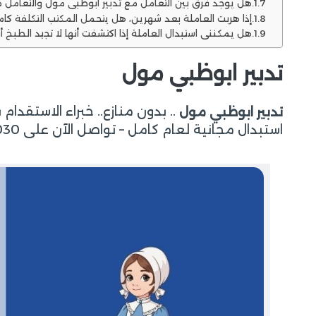
هل يوجد فرق بين التعامل مع تدبير ابوظبي مول والتعامل 
إذا هربت العاملة بعد شهرين، هل يتحمل المكتب التكلفة كام
هل يمكنني استبدال العاملة إذا اكتشفت أنها لا تجيد الطبخ أ
تدبير ابوظبي مول
.. بدون منازع.. خبراء الاستقدا
تدبير ابوظبي مول
استبدال مجانية لعام كامل – تواصل الآن على 0561664030 واحصل على