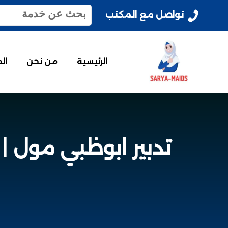
ا
تواصل مع المكتب
ل
ب
ح
ث
الرئيسية
من نحن
ال
ع
ن
:
تدبير ابوظبي مول | 