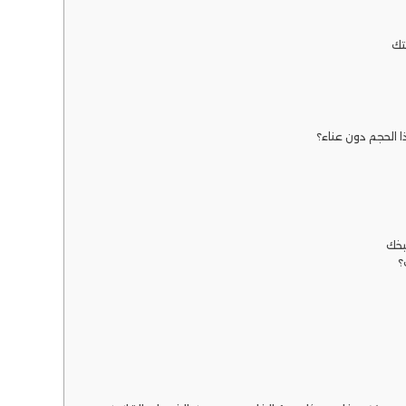
تك
ا الحجم دون عناء؟
بخك
؟